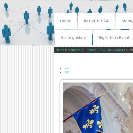
Home
IN EVIDENZA
Storia
Visite guidate
Biglietteria Eventi
Home
»
Momenti in ... foto!
»
PRIORATO MALTA
» Im
<<
>>