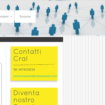
nzioni
Turismo
Contatti
Cral
Tel: 3474219219
comunicazioni@cralmpslazio.com
Diventa
nostro