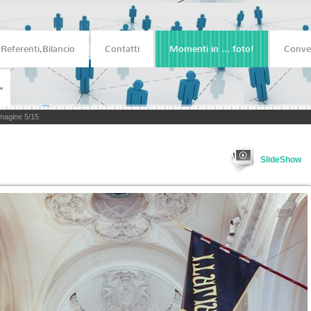
,Referenti,Bilancio
Contatti
Momenti in ... foto!
Conve
magine 5/15
SlideShow